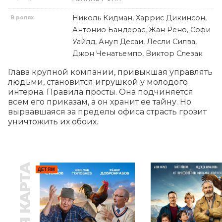
Николь Кидман, Харрис Дикинсон,
В ролях
Антонио Бандерас, Жан Рено, Софи
Уайлд, Ануп Десаи, Лесли Силва,
Джон Ченатьемпо, Виктор Слезак
Глава крупной компании, привыкшая управлять 
людьми, становится игрушкой у молодого 
интерна. Правила просты. Она подчиняется 
всем его приказам, а он хранит ее тайну. Но 
вырвавшаяся за пределы офиса страсть грозит 
уничтожить их обоих.
ДЕТЯМ