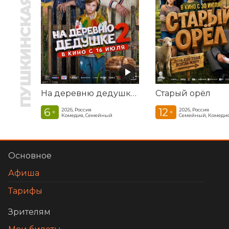
ПУШКИНСКАЯ КАРТА
На деревню дедушке 2
Старый орёл
6
12
2026, Россия
2026, Россия
+
+
Комедия, Семейный
Семейный, Комеди
Основное
Афиша
Тарифы
Зрителям