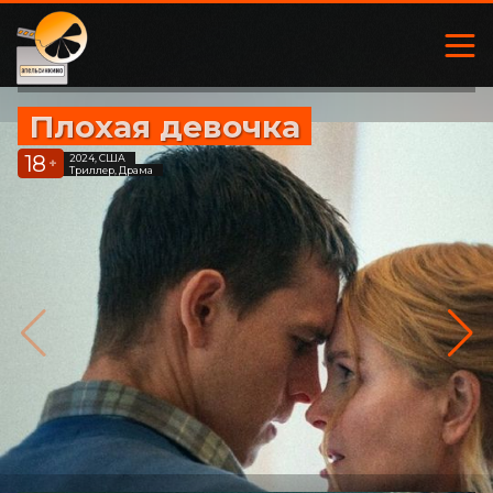
Плохая девочка
18
2024, США
+
Триллер, Драма